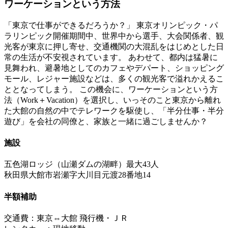
ワーケーションという方法
「東京で仕事ができるだろうか？」 東京オリンピック・パ
ラリンピック開催期間中、世界中から選手、大会関係者、観
光客が東京に押し寄せ、交通機関の大混乱をはじめとした日
常の生活が不安視されています。 あわせて、都内は猛暑に
見舞われ、避暑地としてのカフェやデパート、ショッピング
モール、レジャー施設などは、多くの観光客で溢れかえるこ
ととなってしまう。 この機会に、ワーケーションという方
法（Work＋Vacation）を選択し、いっそのこと東京から離れ
た大館の自然の中でテレワークを駆使し、「半分仕事・半分
遊び」を会社の同僚と、家族と一緒に過ごしませんか？
施設
五色湖ロッジ（山瀬ダムの湖畔）最大43人
秋田県大館市岩瀬字大川目元渡28番地14
半額補助
交通費：東京⇔大館 飛行機・ＪＲ