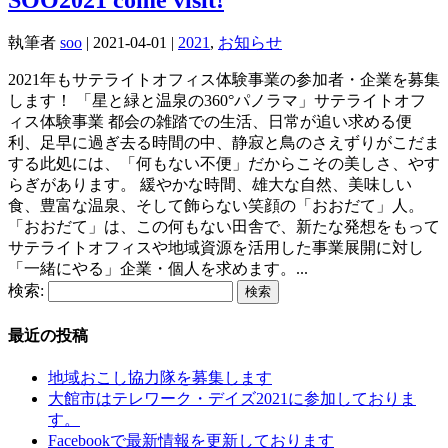
執筆者
soo
|
2021-04-01
|
2021
,
お知らせ
2021年もサテライトオフィス体験事業の参加者・企業を募集
します！ 「星と緑と温泉の360°パノラマ」サテライトオフ
ィス体験事業 都会の雑踏での生活、日常が追い求める便
利、足早に過ぎ去る時間の中、静寂と鳥のさえずりがこだま
する此処には、「何もない不便」だからこその美しさ、やす
らぎがあります。 緩やかな時間、雄大な自然、美味しい
食、豊富な温泉、そして飾らない笑顔の「おおだて」人。
「おおだて」は、この何もない田舎で、新たな発想をもって
サテライトオフィスや地域資源を活用した事業展開に対し
「一緒にやる」企業・個人を求めます。...
検索:
最近の投稿
地域おこし協力隊を募集します
大館市はテレワーク・デイズ2021に参加しておりま
す。
Facebookで最新情報を更新しております