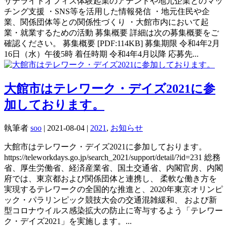
サテライトオフィス体験起業のアテンドや地元企業とのマッ
チング支援 ・SNS等を活用した情報発信 ・地元住民や企
業、関係団体等との関係性づくり ・大館市内において起
業・就業するための活動 募集概要 詳細は次の募集概要をご
確認ください。 募集概要 [PDF:114KB] 募集期限 令和4年2月
16日（水）午後5時 着任時期 令和4年4月以降 応募先...
大館市はテレワーク・デイズ2021に参
加しております。
執筆者
soo
|
2021-08-04
|
2021
,
お知らせ
大館市はテレワーク・デイズ2021に参加しております。
https://teleworkdays.go.jp/search_2021/support/detail/?id=231 総務
省、厚生労働省、経済産業省、国土交通省、内閣官房、内閣
府では、東京都および関係団体と連携し、 柔軟な働き方を
実現するテレワークの全国的な推進と、2020年東京オリンピ
ック・パラリンピック競技大会の交通混雑緩和、 および新
型コロナウイルス感染拡大の防止に寄与するよう「テレワー
ク・デイズ2021」を実施します。...