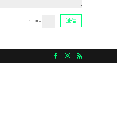
送信
3 + 10
=