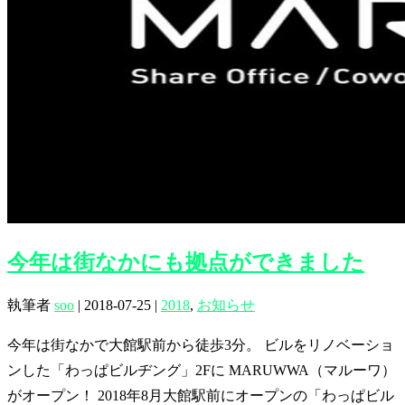
今年は街なかにも拠点ができました
執筆者
soo
|
2018-07-25
|
2018
,
お知らせ
今年は街なかで大館駅前から徒歩3分。 ビルをリノベーショ
ンした「わっぱビルヂング」2Fに MARUWWA（マルーワ）
がオープン！ 2018年8月大館駅前にオープンの「わっぱビル