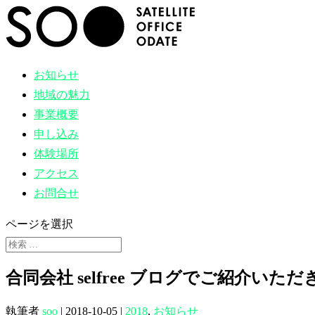
お知らせ
地域の魅力
事業概要
申し込み
体験場所
アクセス
お問合せ
ページを選択
合同会社 selfree ブログでご紹介いた
執筆者
soo
|
2018-10-05
|
2018
,
お知らせ