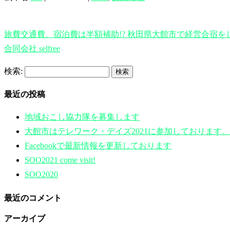
旅費交通費、宿泊費は半額補助!? 秋田県大館市で経営合宿を
合同会社 selfree
検索:
最近の投稿
地域おこし協力隊を募集します
大館市はテレワーク・デイズ2021に参加しております。
Facebookで最新情報を更新しております
SOO2021 come visit!
SOO2020
最近のコメント
アーカイブ